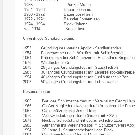
1953 Panzer Martin
1954 - 1968 Bauer Leonhard
1968 - 1972 Bauer Josef sen.
1972 - 1974 Bäumler Johann sen.
1974 - 1994 Fleck Johann
seit 1994 Bauer Josef
Chronik des Schützenvereins
1953 Gründung des Vereins Apollo - Sandharlanden
1954 Fahnenweihe und 1. Waldfest mit Schießbetrieb
1964 Patenverein bei Schützenverein Heimatland Siegenbu
1976 Waldfestschießen
1978 25 jähriges Gründungsfest mit Gauschießen
1983 30 jähriges Gründungsfest mit Landkreispokalschieße
1994 40 jähriges Gründungsfest mit Jubiläumsschießen
2003 50 jähriges Gründungsfest mit Fahnenweihe
Besonderheiten:
1965 Bau des Schützenheimes mit Vereinswirt Georg Ham
1966 Großer Mitgliederzuwachs durch Aufnahme der Frau
1967 Gauschützenkönig Josef Fleck
1970 Volkswandertage ( Durchführung mit FSV )
1971 Neubau Schießstand mit sechs Schießplätzen
1982 Aufnahme ins Vereinsregister ** Schützenverein Apoll
1994 20 Jahre 1. Schützenmeister Hans Fleck
1994 Gaudamenkönigin Martha Marklstorfer