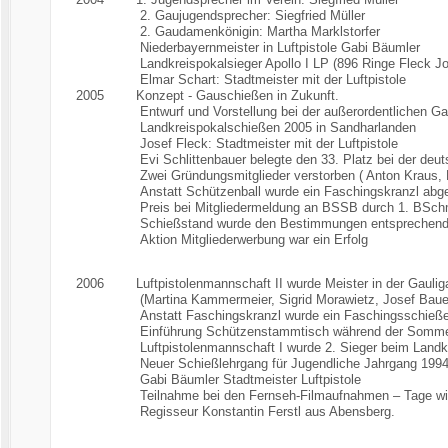
2. Gaujugendsprecher: Siegfried Müller
2. Gaudamenkönigin: Martha Marklstorfer
Niederbayernmeister in Luftpistole Gabi Bäumler
Landkreispokalsieger Apollo I LP (896 Ringe Fleck Josef, 
Elmar Schart: Stadtmeister mit der Luftpistole
2005 Konzept - Gauschießen in Zukunft.
Entwurf und Vorstellung bei der außerordentlichen Gau
Landkreispokalschießen 2005 in Sandharlanden
Josef Fleck: Stadtmeister mit der Luftpistole
Evi Schlittenbauer belegte den 33. Platz bei der deutsche
Zwei Gründungsmitglieder verstorben ( Anton Kraus, Fri
Anstatt Schützenball wurde ein Faschingskranzl abgeh
Preis bei Mitgliedermeldung an BSSB durch 1. BSchm. 
Schießstand wurde den Bestimmungen entsprechend e
Aktion Mitgliederwerbung war ein Erfolg
2006 Luftpistolenmannschaft II wurde Meister in der Gaulig
(Martina Kammermeier, Sigrid Morawietz, Josef Bauer, Man
Anstatt Faschingskranzl wurde ein Faschingsschießen
Einführung Schützenstammtisch während der Somme
Luftpistolenmannschaft I wurde 2. Sieger beim Landkrei
Neuer Schießlehrgang für Jugendliche Jahrgang 1994
Gabi Bäumler Stadtmeister Luftpistole
Teilnahme bei den Fernseh-Filmaufnahmen – Tage wie J
Regisseur Konstantin Ferstl aus Abensberg.