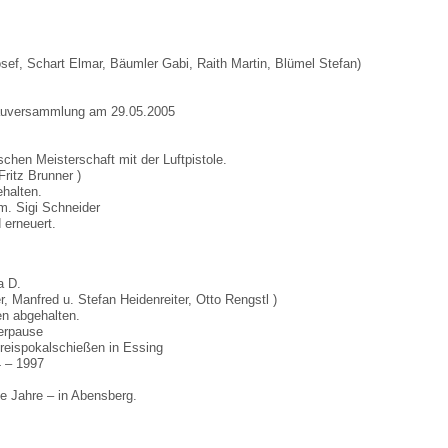
Schart Elmar, Bäumler Gabi, Raith Martin, Blümel Stefan)
versammlung am 29.05.2005
n Meisterschaft mit der Luftpistole.
tz Brunner )
alten.
Sigi Schneider
rneuert.
a D.
fred u. Stefan Heidenreiter, Otto Rengstl )
 abgehalten.
rpause
spokalschießen in Essing
 – 1997
ahre – in Abensberg.