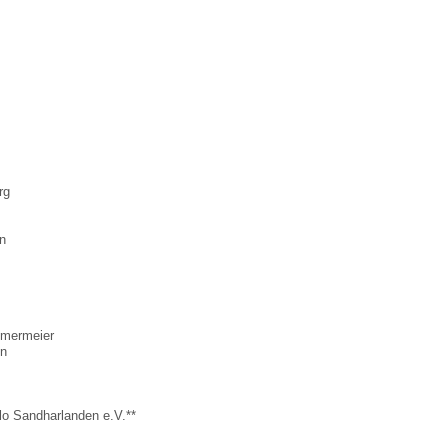
rg
n
mermeier
en
o Sandharlanden e.V.**