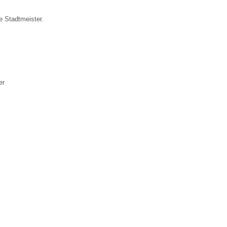
Stadtmeister.
t
er