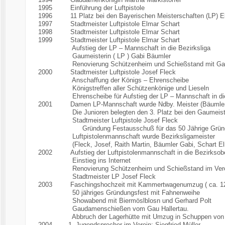
1995 Einführung der Luftpistole
1996 11 Platz bei den Bayerischen Meisterschaften (LP) E
1997 Stadtmeister Luftpistole Elmar Schart
1998 Stadtmeister Luftpistole Elmar Schart
1999 Stadtmeister Luftpistole Elmar Schart
Aufstieg der LP – Mannschaft in die Bezirksliga
Gaumeisterin ( LP ) Gabi Bäumler
Renovierung Schützenheim und Schießstand mit Gas
2000 Stadtmeister Luftpistole Josef Fleck
Anschaffung der Königs – Ehrenscheibe
Königstreffen aller Schützenkönige und Lieseln
Ehrenscheibe für Aufstieg der LP – Mannschaft in die Bezi
2001 Damen LP-Mannschaft wurde Ndby. Meister (Bäumler Ga
Die Junioren belegten den 3. Platz bei den Gaumeistersch
Stadtmeister Luftpistole Josef Fleck
Gründung Festausschuß für das 50 Jährige Gründung
Luftpistolenmannschaft wurde Bezirksligameister
(Fleck, Josef, Raith Martin, Bäumler Gabi, Schart El
2002 Aufstieg der Luftpistolenmannschaft in die Bezirksobe
Einstieg ins Internet
Renovierung Schützenheim und Schießstand im Verei
Stadtmeister LP Josef Fleck
2003 Faschingshochzeit mit Kammertwagenumzug ( ca. 12
50 jähriges Gründungsfest mit Fahnenweihe
Showabend mit Biermöslblosn und Gerhard Polt
Gaudamenschießen vom Gau Hallertau.
Abbruch der Lagerhütte mit Umzug in Schuppen von 
2004 1. Jugendsprecher im Verein: Siegfried Müller