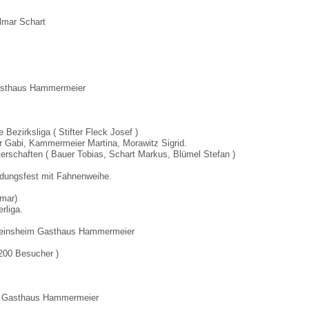
lmar Schart
thaus Hammermeier
rksliga ( Stifter Fleck Josef )
bi, Kammermeier Martina, Morawitz Sigrid.
aften ( Bauer Tobias, Schart Markus, Blümel Stefan )
sfest mit Fahnenweihe.
mar)
rliga.
nsheim Gasthaus Hammermeier
00 Besucher )
Gasthaus Hammermeier